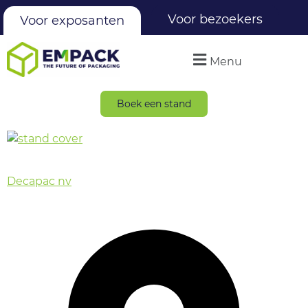
Voor bezoekers
Voor exposanten
Menu
Boek een stand
Decapac nv