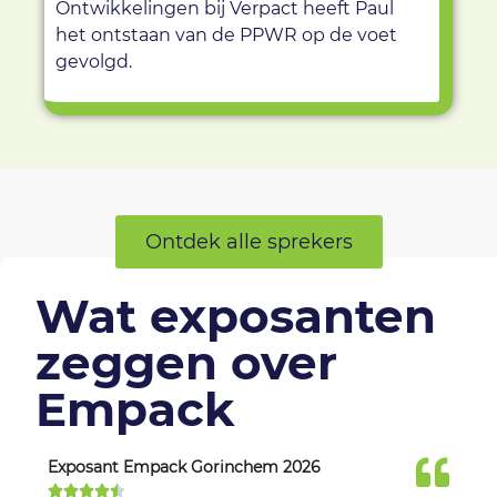
Ontwikkelingen bij Verpact heeft Paul
het ontstaan van de PPWR op de voet
gevolgd.
Ontdek alle sprekers
Wat exposanten
zeggen over
Empack
Exposant Empack Gorinchem 2026
Exp






