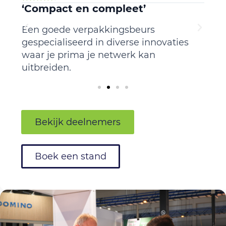
‘Compact en compleet’
‘K
t.
Een goede verpakkingsbeurs
We 
en.
gespecialiseerd in diverse innovaties
teg
waar je prima je netwerk kan
gan
uitbreiden.
con
Bekijk deelnemers
Boek een stand