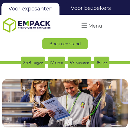
Voor bezoekers
Voor exposanten
Menu
Boek een stand
248
17
57
33
Dagen
Uren
Minuten
Sec