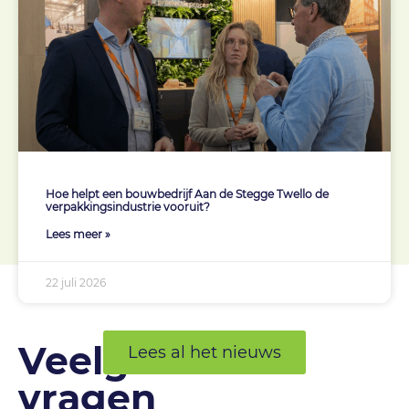
Hoe helpt een bouwbedrijf Aan de Stegge Twello de
verpakkingsindustrie vooruit?
Lees meer »
22 juli 2026
Veelgestelde
Lees al het nieuws
vragen