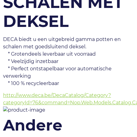
SCHALEN MET
DEKSEL
DECA biedt u een uitgebreid gamma potten en 
schalen met goedsluitend deksel.
    * Grotendeels leverbaar uit voorraad
    * Veelzijdig inzetbaar
    * Perfect ontstapelbaar voor automatische 
verwerking
    * 100 % recycleerbaar
http://www.deca.be/DecaCatalog/Category?
categoryId=76&command=Nop.Web.Models.Catalog.Ca
Andere