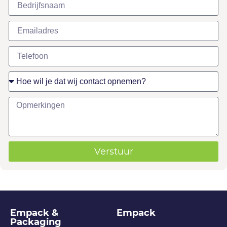
Verstuur
Empack &
Empack
Packaging