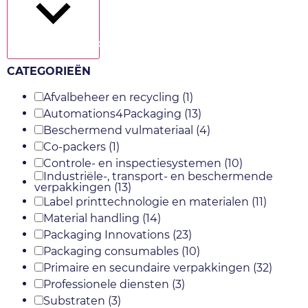
Toon meer
CATEGORIEËN
Afvalbeheer en recycling
(1)
Automations4Packaging
(13)
Beschermend vulmateriaal
(4)
Co-packers
(1)
Controle- en inspectiesystemen
(10)
Industriële-, transport- en beschermende
verpakkingen
(13)
Label printtechnologie en materialen
(11)
Material handling
(14)
Packaging Innovations
(23)
Packaging consumables
(10)
Primaire en secundaire verpakkingen
(32)
Professionele diensten
(3)
Substraten
(3)