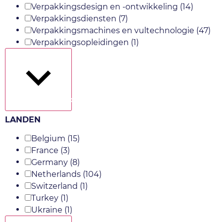
Verpakkingsdesign en -ontwikkeling
(14)
Verpakkingsdiensten
(7)
Verpakkingsmachines en vultechnologie
(47)
Verpakkingsopleidingen
(1)
Toon meer
LANDEN
Belgium
(15)
France
(3)
Germany
(8)
Netherlands
(104)
Switzerland
(1)
Turkey
(1)
Ukraine
(1)