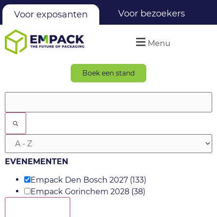
Voor bezoekers
Voor exposanten
Menu
Boek een stand
Filters
EVENEMENTEN
Empack Den Bosch 2027
(133)
Empack Gorinchem 2028
(38)