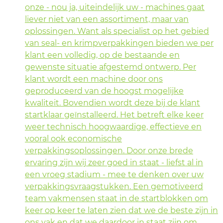
onze - nou ja, uiteindelijk uw - machines gaat
liever niet van een assortiment, maar van
oplossingen. Want als specialist op het gebied
van seal- en krimpverpakkingen bieden we per
klant een volledig, op de bestaande en
gewenste situatie afgestemd ontwerp. Per
klant wordt een machine door ons
geproduceerd van de hoogst mogelijke
kwaliteit. Bovendien wordt deze bij de klant
startklaar geïnstalleerd. Het betreft elke keer
weer technisch hoogwaardige, effectieve en
vooral ook economische
verpakkingsoplossingen. Door onze brede
ervaring zijn wij zeer goed in staat - liefst al in
een vroeg stadium - mee te denken over uw
verpakkingsvraagstukken. Een gemotiveerd
team vakmensen staat in de startblokken om
keer op keer te laten zien dat we de beste zijn in
ons vak en dat we daardoor in staat zijn om