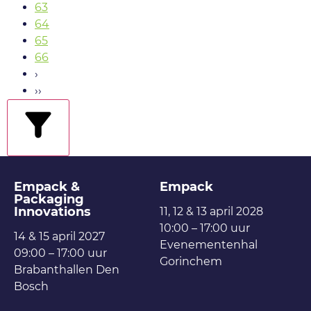
63
64
65
66
›
››
filters
Empack &
Empack
Packaging
Innovations
11, 12 & 13 april 2028
10:00 – 17:00 uur
14 & 15 april 2027
Evenementenhal
09:00 – 17:00 uur
Gorinchem
Brabanthallen Den
Bosch