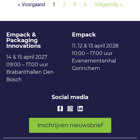
« Voorgaand
1
2
3
4
Volgende »
Empack &
Empack
Packaging
Innovations
11, 12 & 13 april 2028
10:00 – 17:00 uur
14 & 15 april 2027
Evenementenhal
09:00 – 17:00 uur
Gorinchem
Brabanthallen Den
Bosch
Social media
Inschrijven nieuwsbrief