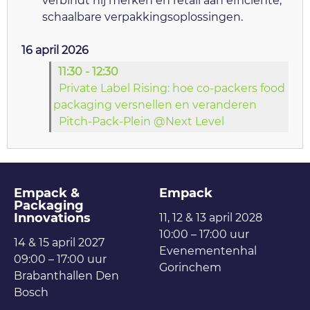
verbindt hij merken en retail aan efficiënte,
schaalbare verpakkingsoplossingen.
16 april 2026
11:30 - 12:30
Private Label Rising: hoe co-packers food
packaging versnellen en veranderen
Pitch-Pack-Plein @Next Level
Empack &
Empack
Packaging
Innovations
11, 12 & 13 april 2028
10:00 – 17:00 uur
14 & 15 april 2027
Evenementenhal
09:00 – 17:00 uur
Gorinchem
Brabanthallen Den
Bosch