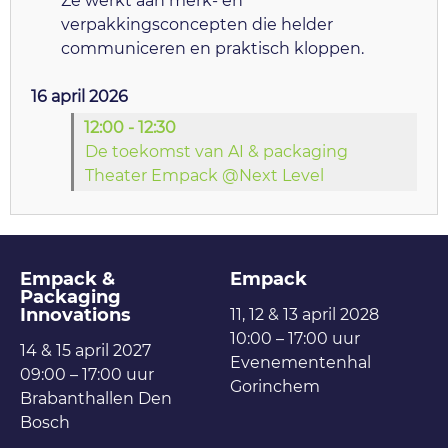
Ze werkt aan merk- en
verpakkingsconcepten die helder
communiceren en praktisch kloppen.
16 april 2026
12:00 - 12:30
De toekomst van AI & packaging
Theater Empack @Next Level
Empack &
Empack
Packaging
Innovations
11, 12 & 13 april 2028
10:00 – 17:00 uur
14 & 15 april 2027
Evenementenhal
09:00 – 17:00 uur
Gorinchem
Brabanthallen Den
Bosch