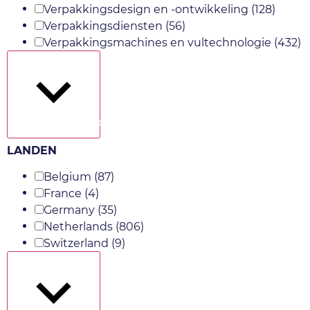
Verpakkingsdesign en -ontwikkeling
(128)
Verpakkingsdiensten
(56)
Verpakkingsmachines en vultechnologie
(432)
Toon meer
LANDEN
Belgium
(87)
France
(4)
Germany
(35)
Netherlands
(806)
Switzerland
(9)