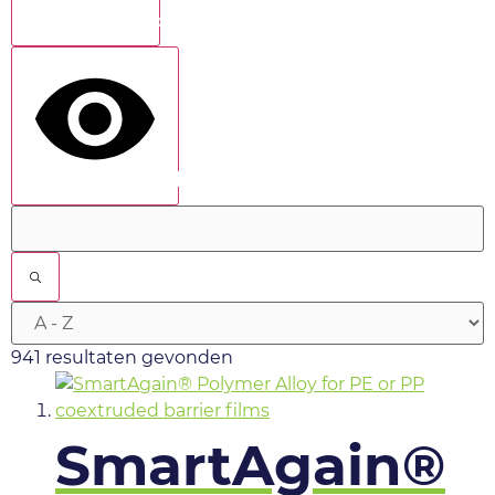
Toon meer
show results
941 resultaten gevonden
SmartAgain®