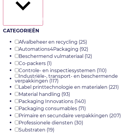
Toon meer
CATEGORIEËN
Afvalbeheer en recycling
(25)
Automations4Packaging
(92)
Beschermend vulmateriaal
(12)
Co-packers
(1)
Controle- en inspectiesystemen
(110)
Industriële-, transport- en beschermende
verpakkingen
(117)
Label printtechnologie en materialen
(221)
Material handling
(93)
Packaging Innovations
(140)
Packaging consumables
(71)
Primaire en secundaire verpakkingen
(207)
Professionele diensten
(30)
Substraten
(19)