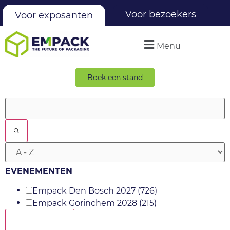
Voor bezoekers
Voor exposanten
Menu
Boek een stand
Filters
EVENEMENTEN
Empack Den Bosch 2027
(726)
Empack Gorinchem 2028
(215)