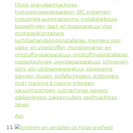
filters, granuleermachines,
homogeniseerapparaten, IBC systemen,
Industriële automatisering, installatiebouw,
koppelingen, laad- en losapparatuur voor
stortgoedcontainers,
luchtbehandelingsinstallaties, mengers voor
vaste- en vloeistoffen, monstername- en
ontstoffingsapparatuur, ontstoffingsinstallaties,
opslagtechniek, overslagapparatuur, schroeven,
silo's, silo-uitdraagapparatuur, siloweging,
slangen, sluizen, stofafscheiders, stofzuigers
(ind.), tracking & tracing, trilgoten,
vacuümpompen, vulmachines, wegers,
zakkenlegers, zakkenvullers, zeefmachines,
zeven
Azo