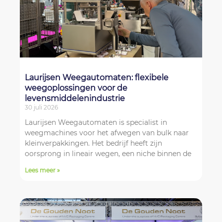
Laurijsen Weegautomaten: flexibele
weegoplossingen voor de
levensmiddelenindustrie
30 juli 2026
Laurijsen Weegautomaten is specialist in
weegmachines voor het afwegen van bulk naar
kleinverpakkingen. Het bedrijf heeft zijn
oorsprong in lineair wegen, een niche binnen de
Lees meer »