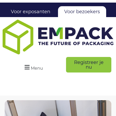
Voor exposanten
Voor bezoekers
Registreer je
nu
Menu