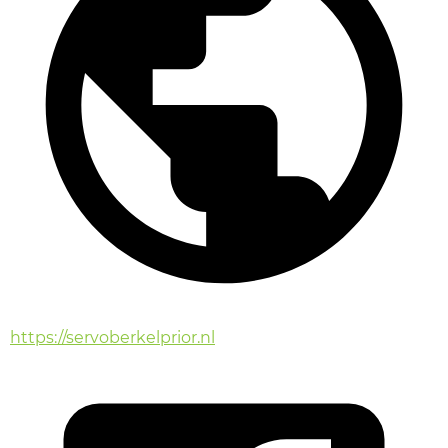
https://servoberkelprior.nl