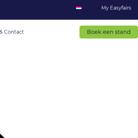
My Easyfairs
Boek een stand
& Contact