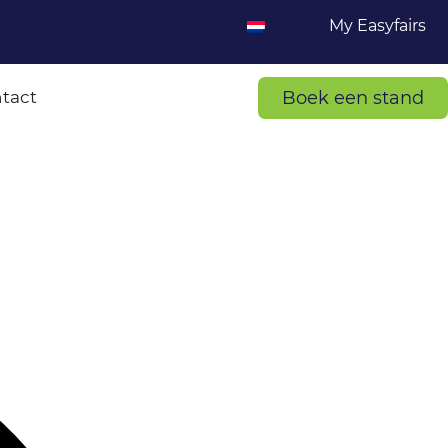
My Easyfairs
Boek een stand
tact