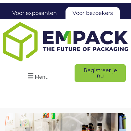
Voor exposanten
Voor bezoekers
Registreer je
nu
Menu