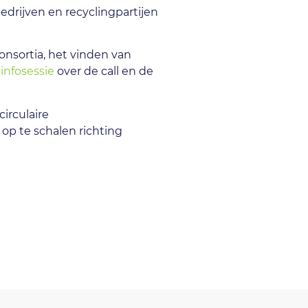
drijven en recyclingpartijen
nsortia, het vinden van
 infosessie
over de call en de
irculaire
p te schalen richting