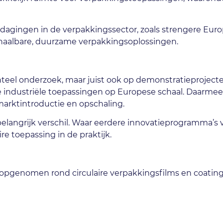
itdagingen in de verpakkingssector, zoals strengere Eu
schaalbare, duurzame verpakkingsoplossingen.
enteel onderzoek, maar juist ook op demonstratieprojec
ste industriële toepassingen op Europese schaal. Daarme
marktintroductie en opschaling.
belangrijk verschil. Waar eerdere innovatieprogramma’s v
ire toepassing in de praktijk.
opgenomen rond circulaire verpakkingsfilms en coatings