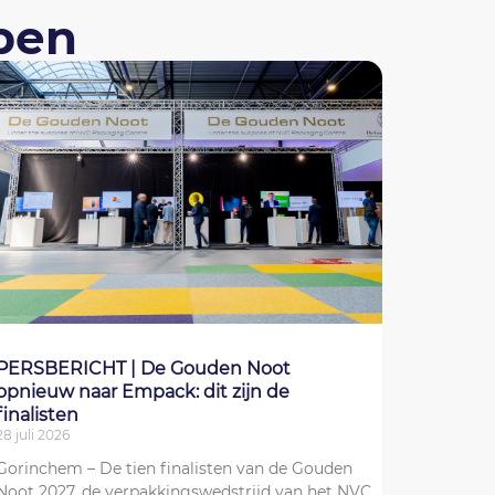
pen
PERSBERICHT | De Gouden Noot
opnieuw naar Empack: dit zijn de
finalisten
28 juli 2026
Gorinchem – De tien finalisten van de Gouden
Noot 2027, de verpakkingswedstrijd van het NVC