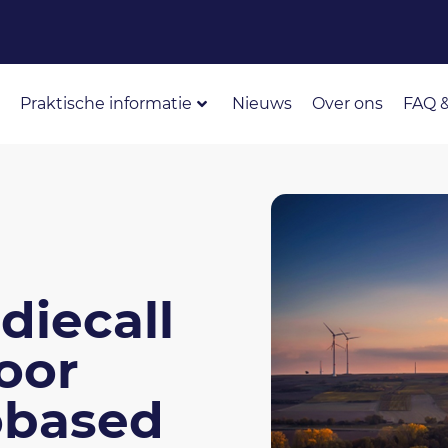
Praktische informatie
Nieuws
Over ons
FAQ &
diecall
oor
obased