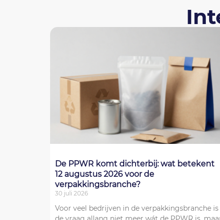
In
De PPWR komt dichterbij: wat betekent
12 augustus 2026 voor de
verpakkingsbranche?
30 juli 2026
Voor veel bedrijven in de verpakkingsbranche is
de vraag allang niet meer wát de PPWR is, maa