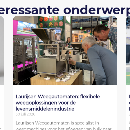
teressante onderwer
Laurijsen Weegautomaten: flexibele
weegoplossingen voor de
levensmiddelenindustrie
30 juli 2026
Laurijsen Weegautomaten is specialist in
r
weegmachines voor het afwegen van bulk naar