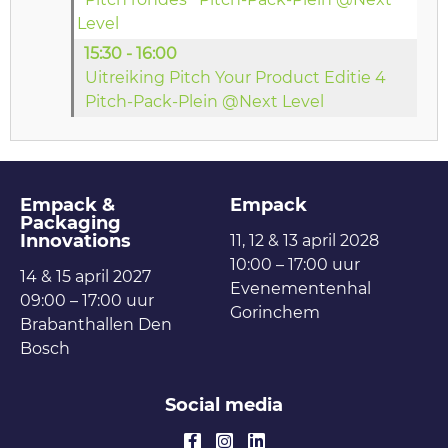
Level
15:30 - 16:00
Uitreiking Pitch Your Product Editie 4
Pitch-Pack-Plein @Next Level
Empack &
Empack
Packaging
Innovations
11, 12 & 13 april 2028
10:00 – 17:00 uur
14 & 15 april 2027
Evenementenhal
09:00 – 17:00 uur
Gorinchem
Brabanthallen Den
Bosch
Social media