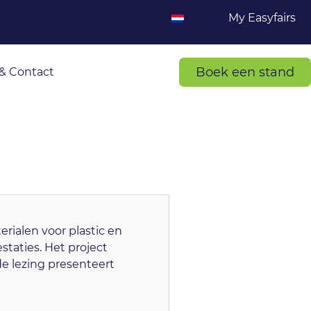
My Easyfairs
Boek een stand
& Contact
rialen voor plastic en
taties. Het project
 de lezing presenteert