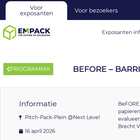
Voor
Voor bezoekers
exposanten
Exposanten in
BEFORE – BARR
PROGRAMMA
Informatie
BeFORE o
papieren
Pitch-Pack-Plein @Next Level
evalueer
Brecht V
16 april 2026