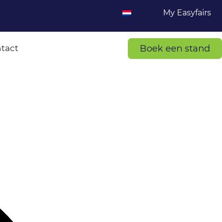
My Easyfairs
Boek een stand
tact