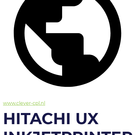
www.clever-cpl.nl
HITACHI UX