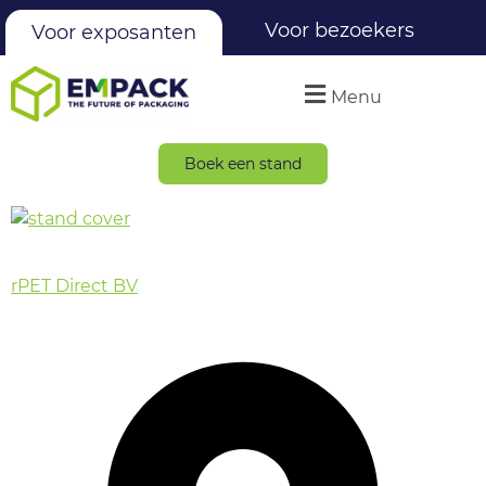
Voor bezoekers
Voor exposanten
Menu
Boek een stand
rPET Direct BV