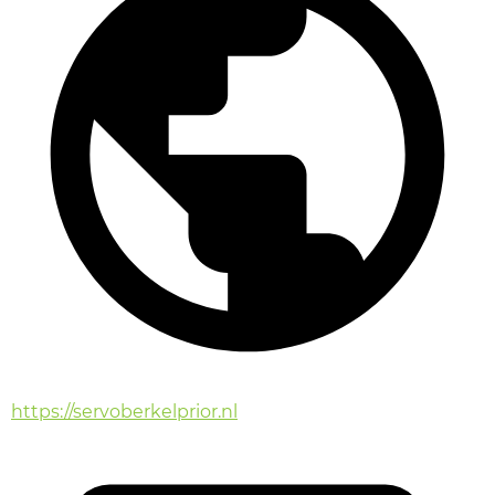
https://servoberkelprior.nl