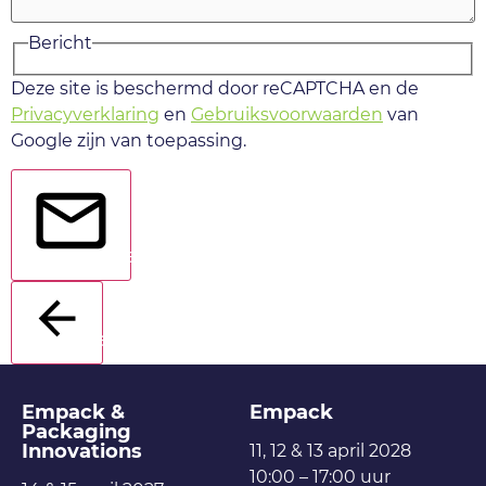
Bericht
Deze site is beschermd door reCAPTCHA en de
Privacyverklaring
en
Gebruiksvoorwaarden
van
Google zijn van toepassing.
Verstuur
Terug
Empack &
Empack
Packaging
Innovations
11, 12 & 13 april 2028
10:00 – 17:00 uur