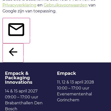
Privacyverklaring
en
Gebruiksvoorwaarden
van
Google zijn van toepassing.
Verstuur
Terug
Empack &
Empack
Packaging
Innovations
11, 12 & 13 april 2028
10:00 – 17:00 uur
14 & 15 april 2027
Evenementenhal
09:00 – 17:00 uur
Gorinchem
Brabanthallen Den
Bosch