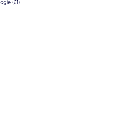
logie
(61)