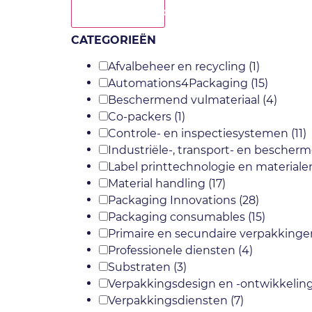
Toon meer
CATEGORIEËN
Afvalbeheer en recycling
(1)
Automations4Packaging
(15)
Beschermend vulmateriaal
(4)
Co-packers
(1)
Controle- en inspectiesystemen
(11)
Industriële-, transport- en besche
Label printtechnologie en material
Material handling
(17)
Packaging Innovations
(28)
Packaging consumables
(15)
Primaire en secundaire verpakking
Professionele diensten
(4)
Substraten
(3)
Verpakkingsdesign en -ontwikkelin
Verpakkingsdiensten
(7)