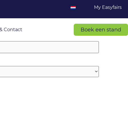
My Easyfairs
Boek een stand
& Contact