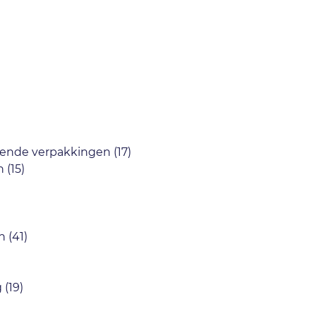
rmende verpakkingen
(17)
en
(15)
en
(41)
g
(19)