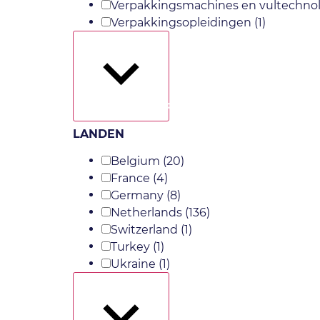
Verpakkingsmachines en vultechno
Verpakkingsopleidingen
(1)
Toon meer
LANDEN
Belgium
(20)
France
(4)
Germany
(8)
Netherlands
(136)
Switzerland
(1)
Turkey
(1)
Ukraine
(1)