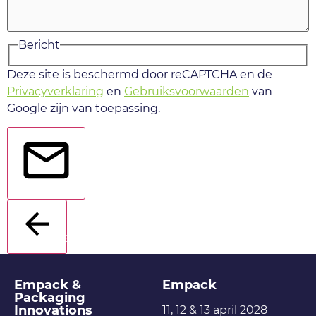
Bericht
Deze site is beschermd door reCAPTCHA en de
Privacyverklaring
en
Gebruiksvoorwaarden
van
Google zijn van toepassing.
Verstuur
Terug
Empack &
Empack
Packaging
Innovations
11, 12 & 13 april 2028