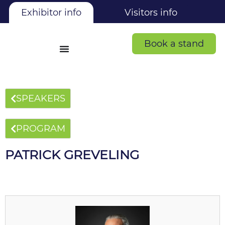
Exhibitor info
Visitors info
Book a stand
SPEAKERS
PROGRAM
PATRICK GREVELING