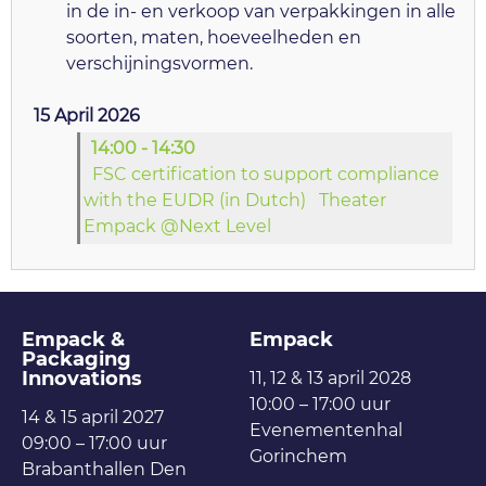
in de in- en verkoop van verpakkingen in alle
soorten, maten, hoeveelheden en
verschijningsvormen.
15 April 2026
14:00 - 14:30
FSC certification to support compliance
with the EUDR (in Dutch)
Theater
Empack @Next Level
Empack &
Empack
Packaging
Innovations
11, 12 & 13 april 2028
10:00 – 17:00 uur
14 & 15 april 2027
Evenementenhal
09:00 – 17:00 uur
Gorinchem
Brabanthallen Den