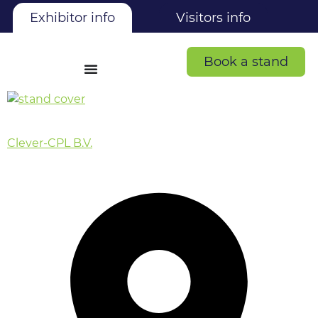
Exhibitor info
Visitors info
Book a stand
Clever-CPL B.V.