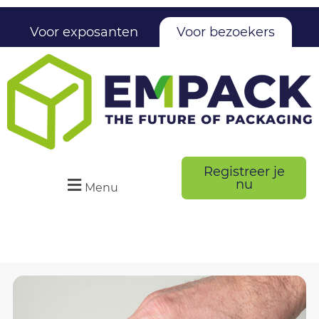
Voor exposanten
Voor bezoekers
Registreer je
nu
Menu