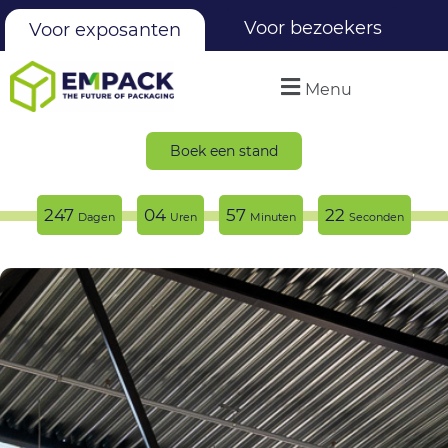
Voor bezoekers
Voor exposanten
Menu
Boek een stand
247
04
57
22
Dagen
Uren
Minuten
Seconden