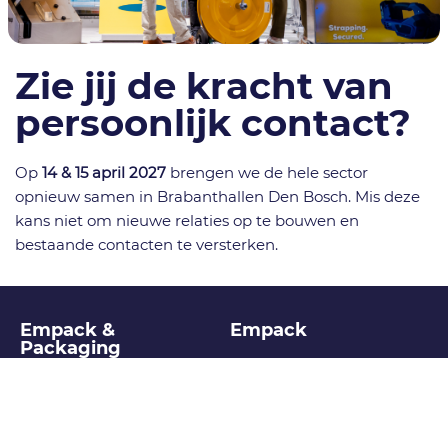
Zie jij de kracht van
persoonlijk contact?
Op
14 & 15 april 2027
brengen we de hele sector
opnieuw samen in Brabanthallen Den Bosch. Mis deze
kans niet om nieuwe relaties op te bouwen en
bestaande contacten te versterken.
Empack &
Empack
Packaging
Innovations
11, 12 & 13 april 2028
10:00 – 17:00 uur
14 & 15 april 2027
Evenementenhal
09:00 – 17:00 uur
Gorinchem